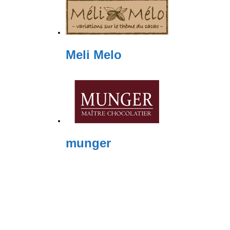
Meli Melo
munger