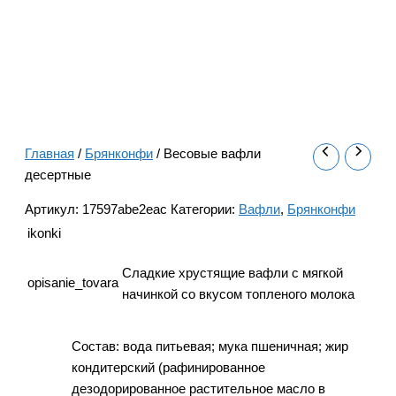
Главная
/
Брянконфи
/ Весовые вафли
десертные
Артикул:
17597abe2eac
Категории:
Вафли
,
Брянконфи
ikonki
Сладкие хрустящие вафли с мягкой
opisanie_tovara
начинкой со вкусом топленого молока
Состав: вода питьевая; мука пшеничная; жир
кондитерский (рафинированное
дезодорированное растительное масло в