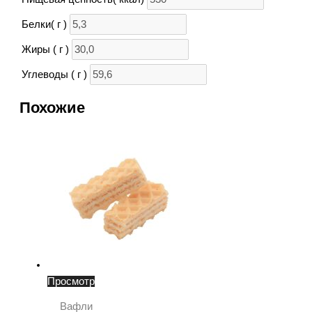
Белки( г )
Жиры ( г )
Углеводы ( г )
Похожие
Просмотр
Вафли