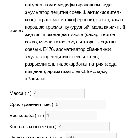
натуральном и модифицированном виде,
эмульгатор лецитин соевый, антиокислитель
концентрат смеси токоферолов); сахар; какао-
порошок; крахмал кукурузный; меланж яичный
Sostav
жидкий; шоколадная масса (сахар, тертое
какао, масло какао, эмульгаторы: лецитин
соевый, Е476, ароматизатор «Ванилин»);
эмульгатор лецитин соевый; соль;
разрыхлитель гидрокарбонат натрия (сода
пищевая); ароматизаторы «Шоколад»,
«Ваниль».
Масса ( г )
Срок хранения (мес)
Вес короба ( кг )
Кол-во в коробке (шт.)
Пищевая ценность( ккал)