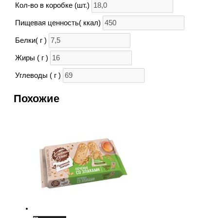
Кол-во в коробке (шт.)
Пищевая ценность( ккал)
Белки( г )
Жиры ( г )
Углеводы ( г )
Похожие