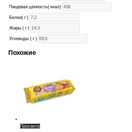
Пищевая ценность( ккал)
Белки( г )
Жиры ( г )
Углеводы ( г )
Похожие
Просмотр