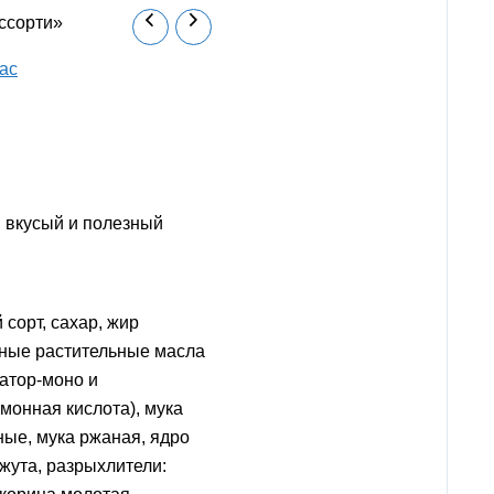
ссорти»
ас
й вкусый и полезный
сорт, сахар, жир
ные растительные масла
гатор-моно и
монная кислота), мука
ные, мука ржаная, ядро
жута, разрыхлители: