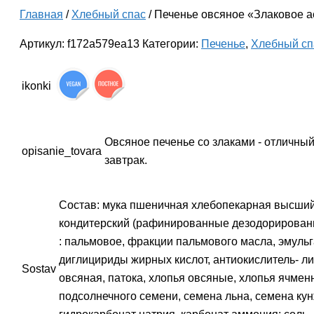
Главная
/
Хлебный спас
/ Печенье овсяное «Злаковое а
Артикул:
f172a579ea13
Категории:
Печенье
,
Хлебный сп
ikonki
Овсяное печенье со злаками - отличны
opisanie_tovara
завтрак.
Состав: мука пшеничная хлебопекарная высший 
кондитерский (рафинированные дезодорирован
: пальмовое, фракции пальмового масла, эмуль
диглицириды жирных кислот, антиокислитель- ли
Sostav
овсяная, патока, хлопья овсяные, хлопья ячмен
подсолнечного семени, семена льна, семена кун