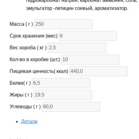
гидрокарбонат натрия, карбонат аммония; соль,
эмульгатор -летицин соевый, ароматизатор.
Масса ( г )
Срок хранения (мес)
Вес короба ( кг )
Кол-во в коробке (шт.)
Пищевая ценность( ккал)
Белки( г )
Жиры ( г )
Углеводы ( г )
Детали