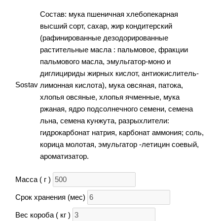
Состав: мука пшеничная хлебопекарная
высший сорт, сахар, жир кондитерский
(рафинированные дезодорированные
растительные масла : пальмовое, фракции
пальмового масла, эмульгатор-моно и
диглицириды жирных кислот, антиокислитель-
Sostav
лимонная кислота), мука овсяная, патока,
хлопья овсяные, хлопья ячменные, мука
ржаная, ядро подсолнечного семени, семена
льна, семена кунжута, разрыхлители:
гидрокарбонат натрия, карбонат аммония; соль,
корица молотая, эмульгатор -летицин соевый,
ароматизатор.
Масса ( г )
Срок хранения (мес)
Вес короба ( кг )