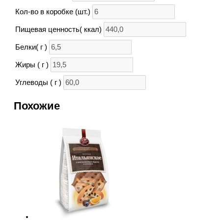
Кол-во в коробке (шт.)
Пищевая ценность( ккал)
Белки( г )
Жиры ( г )
Углеводы ( г )
Похожие