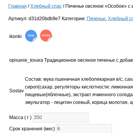
Главная
/
Хлебный спас
/ Печенье овсяное «Особое» с
Артикул:
d31d20bdb9e7
Категории:
Печенье
,
Хлебный с
ikonki
opisanie_tovara
Традиционное овсяное печенье с доба
Состав: мука пшеничная хлебопекарная в/с, сах
сироп(сахар, регуляторы кислотности: лимонная
Sostav
пищевые(яблочные), экстракт ячменного солода,
эмульгатор - лецитин соевый, корица молотая, 
Масса ( г )
Срок хранения (мес)