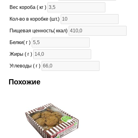
Вес короба ( кг )
Кол-во в коробке (шт.)
Пищевая ценность( ккал)
Белки( г )
Жиры ( г )
Углеводы ( г )
Похожие