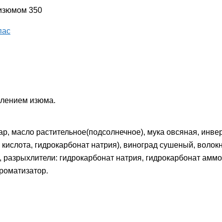
 изюмом 350
пас
влением изюма.
ар, масло растительное(подсолнечное), мука овсяная, инве
 кислота, гидрокарбонат натрия), виноград сушеный, волок
 разрыхлители: гидрокарбонат натрия, гидрокарбонат аммо
ароматизатор.