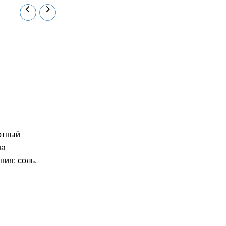
ртный
на
ния; соль,