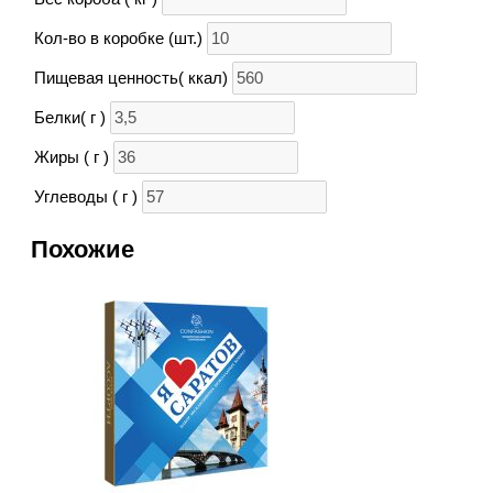
Кол-во в коробке (шт.)
Пищевая ценность( ккал)
Белки( г )
Жиры ( г )
Углеводы ( г )
Похожие