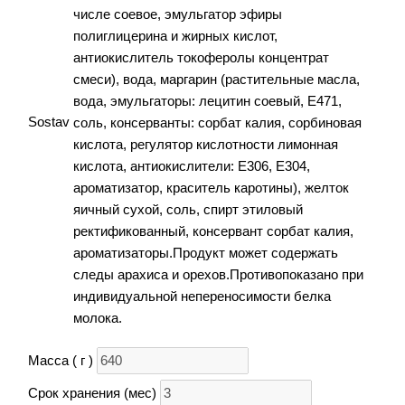
числе соевое, эмульгатор эфиры
полиглицерина и жирных кислот,
антиокислитель токоферолы концентрат
смеси), вода, маргарин (растительные масла,
вода, эмульгаторы: лецитин соевый, Е471,
Sostav
соль, консерванты: сорбат калия, сорбиновая
кислота, регулятор кислотности лимонная
кислота, антиокислители: Е306, Е304,
ароматизатор, краситель каротины), желток
яичный сухой, соль, спирт этиловый
ректификованный, консервант сорбат калия,
ароматизаторы.Продукт может содержать
следы арахиса и орехов.Противопоказано при
индивидуальной непереносимости белка
молока.
Масса ( г )
Срок хранения (мес)