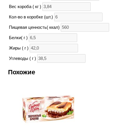
Вес короба ( кг )
Кол-во в коробке (шт.)
Пищевая ценность( ккал)
Белки( г )
Жиры ( г )
Углеводы ( г )
Похожие