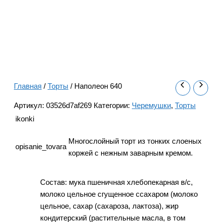
Главная
/
Торты
/ Наполеон 640
Артикул:
03526d7af269
Категории:
Черемушки
,
Торты
ikonki
Многослойный торт из тонких слоеных
opisanie_tovara
коржей с нежным заварным кремом.
Состав: мука пшеничная хлебопекарная в/с,
молоко цельное сгущенное ссахаром (молоко
цельное, сахар (сахароза, лактоза), жир
кондитерский (растительные масла, в том