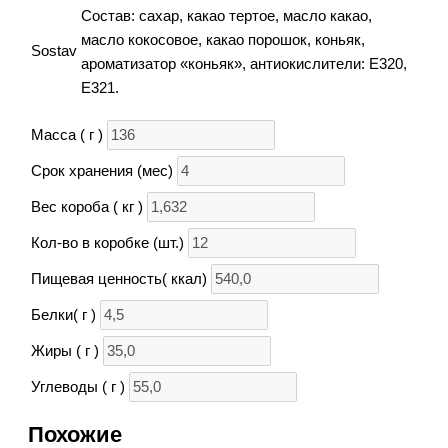
Состав: сахар, какао тертое, масло какао,
масло кокосовое, какао порошок, коньяк,
Sostav
ароматизатор «коньяк», антиокислители: Е320,
Е321.
Масса ( г )
Срок хранения (мес)
Вес короба ( кг )
Кол-во в коробке (шт.)
Пищевая ценность( ккал)
Белки( г )
Жиры ( г )
Углеводы ( г )
Похожие