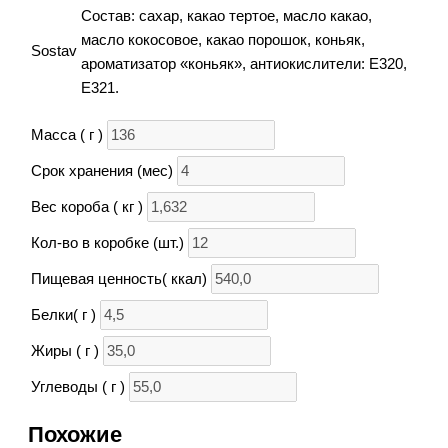
Состав: сахар, какао тертое, масло какао,
масло кокосовое, какао порошок, коньяк,
Sostav
ароматизатор «коньяк», антиокислители: Е320,
Е321.
Масса ( г )
Срок хранения (мес)
Вес короба ( кг )
Кол-во в коробке (шт.)
Пищевая ценность( ккал)
Белки( г )
Жиры ( г )
Углеводы ( г )
Похожие