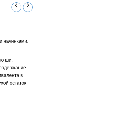
и начинками.
ло ши,
 содержание
ивалента в
хой остаток