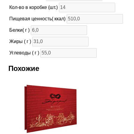
Кол-во в коробке (шт.)
Пищевая ценность( ккал)
Белки( г )
Жиры ( г )
Углеводы ( г )
Похожие