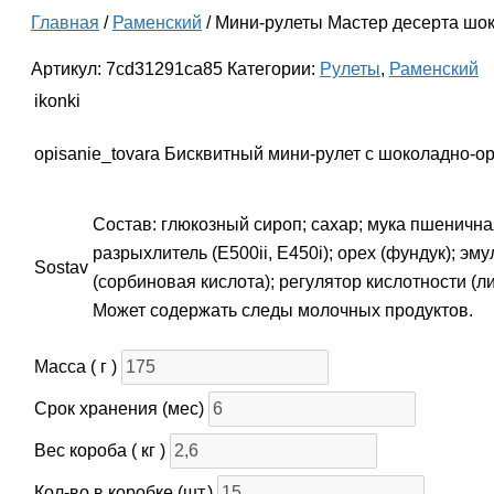
Главная
/
Раменский
/ Мини-рулеты Мастер десерта шо
Артикул:
7cd31291ca85
Категории:
Рулеты
,
Раменский
ikonki
opisanie_tovara
Бисквитный мини-рулет с шоколадно-о
Состав: глюкозный сироп; сахар; мука пшенична
разрыхлитель (Е500ii, Е450i); орех (фундук); э
Sostav
(сорбиновая кислота); регулятор кислотности (л
Может содержать следы молочных продуктов.
Масса ( г )
Срок хранения (мес)
Вес короба ( кг )
Кол-во в коробке (шт.)