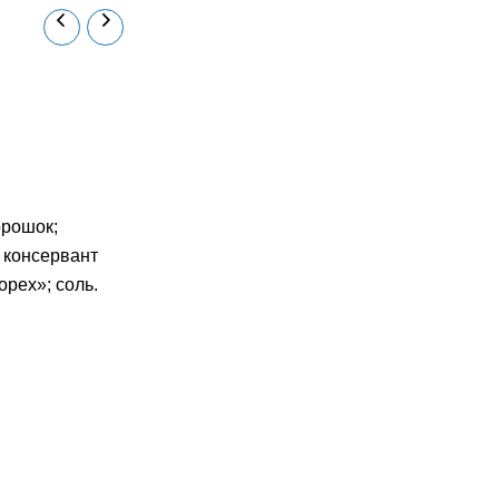
орошок;
; консервант
орех»; соль.