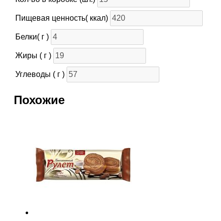
Пищевая ценность( ккал)
Белки( г )
Жиры ( г )
Углеводы ( г )
Похожие