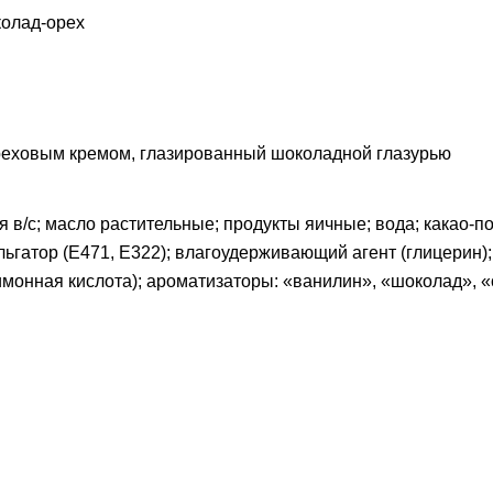
колад-орех
реховым кремом, глазированный шоколадной глазурью
я в/с; масло растительные; продукты яичные; вода; какао-п
мульгатор (Е471, Е322); влагоудерживающий агент (глицерин)
имонная кислота); ароматизаторы: «ванилин», «шоколад», «