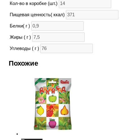
Кол-во в коробке (шт.)
Пищевая ценность( ккал)
Белки( г )
Жиры ( г )
Углеводы ( г )
Похожие