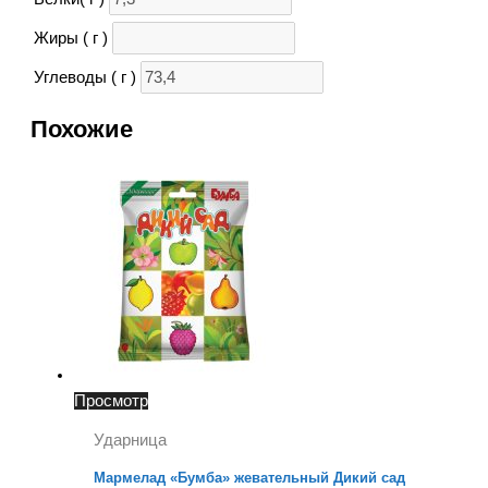
Жиры ( г )
Углеводы ( г )
Похожие
Просмотр
Ударница
Мармелад «Бумба» жевательный Дикий сад