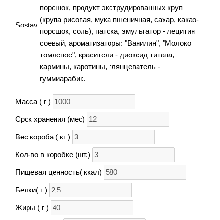
порошок, продукт экструдированных круп
(крупа рисовая, мука пшеничная, сахар, какао-
Sostav
порошок, соль), патока, эмульгатор - лецитин
соевый, ароматизаторы: "Ванилин", "Молоко
томленое", красители - диоксид титана,
кармины, каротины, глянцеватель -
гуммиарабик.
Масса ( г )
Срок хранения (мес)
Вес короба ( кг )
Кол-во в коробке (шт.)
Пищевая ценность( ккал)
Белки( г )
Жиры ( г )