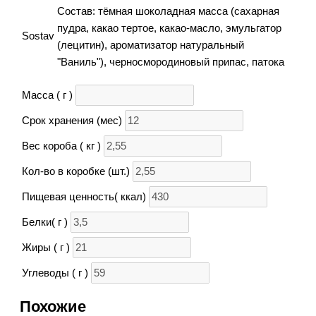
Состав: тёмная шоколадная масса (сахарная
пудра, какао тертое, какао-масло, эмульгатор
Sostav
(лецитин), ароматизатор натуральный
"Ваниль"), черносмородиновый припас, патока
Масса ( г )
Срок хранения (мес)
Вес короба ( кг )
Кол-во в коробке (шт.)
Пищевая ценность( ккал)
Белки( г )
Жиры ( г )
Углеводы ( г )
Похожие