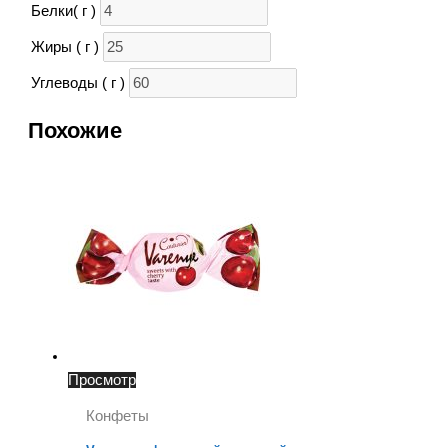
Белки( г )
Жиры ( г )
Углеводы ( г )
Похожие
Просмотр
Конфеты