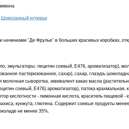
 лимона
,
Шоколадный кутюрье
 начинками "Де Фрулье" в больших красивых коробках, о
сло, эмульгаторы: лецитин соевый, Е476, ароматизатор), мо
ованное пастеризованное, сахар), сахар, глазурь шоколадн
хая молочная сыворотка, эквивалент какао масла (раститель
цитин соевый, Е476) ароматизатор), патока крахмальная, к
тор кислотности - лимонная кислота, краситель пищевой - 
ахиса, кунжута, глютена. Содержит соевые продукты мене
шоколаде не менее 35%.