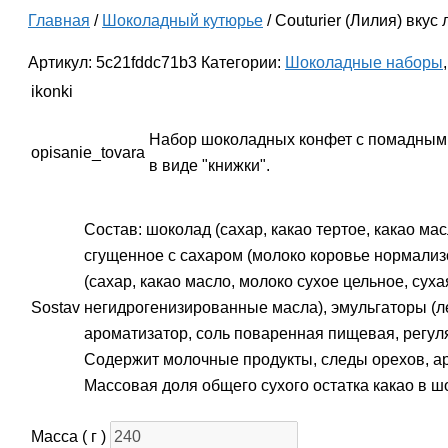
Главная
/
Шоколадный кутюрье
/ Couturier (Лилия) вкус
Артикул:
5c21fddc71b3
Категории:
Шоколадные наборы
ikonki
Набор шоколадных конфет с помадными
opisanie_tovara
в виде "книжки".
Состав: шоколад (сахар, какао тертое, какао ма
сгущенное с сахаром (молоко коровье нормализ
(сахар, какао масло, молоко сухое цельное, су
Sostav
негидрогенизированные масла), эмульгаторы (ле
ароматизатор, соль поваренная пищевая, регуля
Содержит молочные продукты, следы орехов, ар
Массовая доля общего сухого остатка какао в 
Масса ( г )