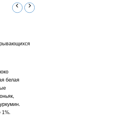
ткрывающихся
локо
ая белая
ные
оньяк,
куркумин.
е 1%.