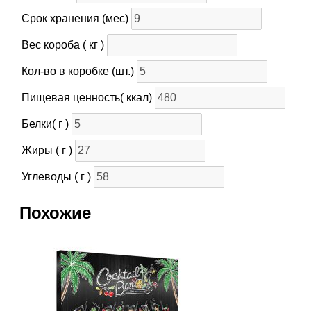
Срок хранения (мес)
Вес короба ( кг )
Кол-во в коробке (шт.)
Пищевая ценность( ккал)
Белки( г )
Жиры ( г )
Углеводы ( г )
Похожие