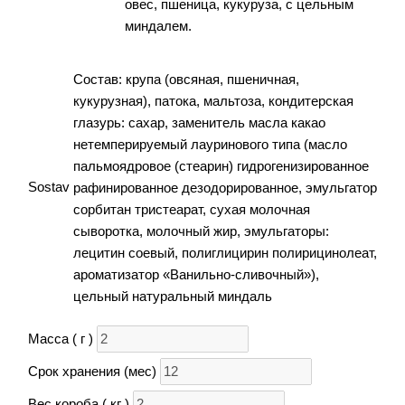
овес, пшеница, кукуруза, с цельным
миндалем.
Состав: крупа (овсяная, пшеничная,
кукурузная), патока, мальтоза, кондитерская
глазурь: сахар, заменитель масла какао
нетемперируемый лауринового типа (масло
пальмоядровое (стеарин) гидрогенизированное
Sostav
рафинированное дезодорированное, эмульгатор
сорбитан тристеарат, сухая молочная
сыворотка, молочный жир, эмульгаторы:
лецитин соевый, полиглицирин полирицинолеат,
ароматизатор «Ванильно-сливочный»),
цельный натуральный миндаль
Масса ( г )
Срок хранения (мес)
Вес короба ( кг )