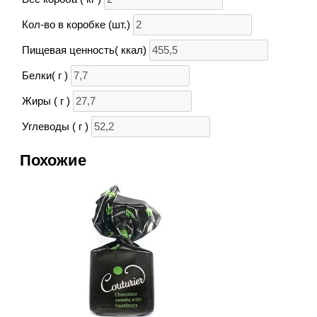
Кол-во в коробке (шт.)
Пищевая ценность( ккал)
Белки( г )
Жиры ( г )
Углеводы ( г )
Похожие