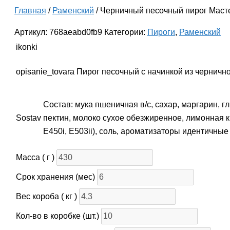
Главная
/
Раменский
/ Черничный песочный пирог Маст
Артикул:
768aeabd0fb9
Категории:
Пироги
,
Раменский
ikonki
opisanie_tovara
Пирог песочный с начинкой из черничн
Состав: мука пшеничная в/с, сахар, маргарин, г
Sostav
пектин, молоко сухое обезжиренное, лимонная ки
Е450i, Е503ii), соль, ароматизаторы идентичные
Масса ( г )
Срок хранения (мес)
Вес короба ( кг )
Кол-во в коробке (шт.)