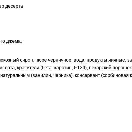
ер десерта
ого джема.
люкозный сироп, пюре черничное, вода, продукты яичные, за
слота, красители (бета- каротин, Е124), пекарский порошок 
 натуральным (ванилин, черника), консервант (сорбиновая к