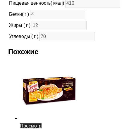
Пищевая ценность( ккал)
Белки( г )
Жиры ( г )
Углеводы ( г )
Похожие
Просмотр