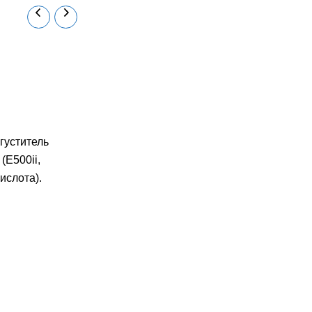
густитель
(Е500ii,
ислота).