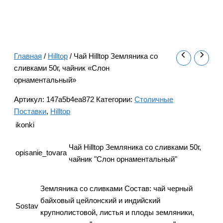
Главная
/
Hilltop
/ Чай Hilltop Земляника со
сливками 50г, чайник «Слон
орнаментальный»
Артикул:
147a5b4ea872
Категории:
Столичные
Поставки
,
Hilltop
ikonki
Чай Hilltop Земляника со сливками 50г,
opisanie_tovara
чайник "Слон орнаментальный"
Земляника со сливками Состав: чай черный
байховый цейлонский и индийский
Sostav
крупнолистовой, листья и плоды земляники,